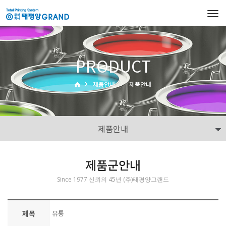
Tog
navi
PRODUCT
제품안내
제품안내
제품안내
제품군안내
Since 1977 신뢰의 45년 (주)태평양그랜드
제목
유통